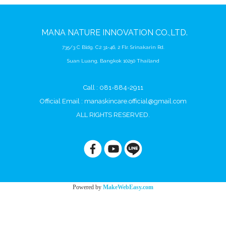
MANA
NATURE
INNOVATION CO.,LTD.
735/3 C Bldg. C2 31-46, 2 Flr. Srinakarin Rd.
Suan Luang, Bangkok 10250 Thailand
Call : 081-884-2911
Official Email :
manaskincare.official@gmail.com
ALL RIGHTS RESERVED.
Powered by
MakeWebEasy.com