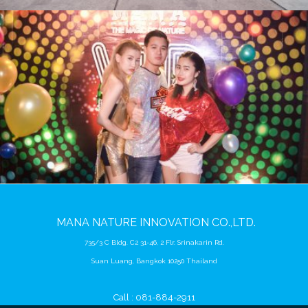
MANA
NATURE
INNOVATION CO.,LTD.
735/3 C Bldg. C2 31-46, 2 Flr. Srinakarin Rd.
Suan Luang, Bangkok 10250 Thailand
Call : 081-884-2911