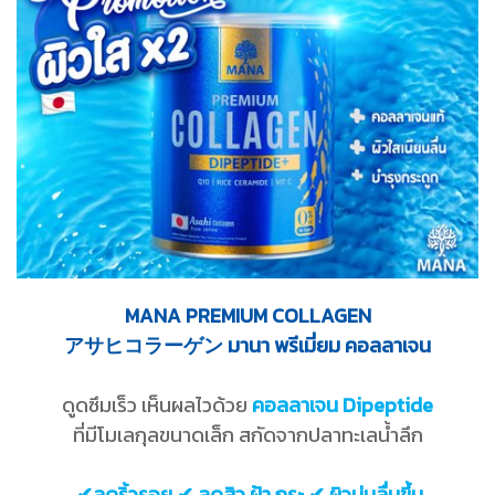
MANA PREMIUM COLLAGEN
アサヒコラーゲン มานา พรีเมี่ยม คอลลาเจน
ดูดซึมเร็ว เห็นผลไวด้วย
คอลลาเจน Dipeptide
ที่มีโมเลกุลขนาดเล็ก สกัดจากปลาทะเลน้ำลึก
✔ลดริ้วรอย ✔ ลดสิว ฝ้า กระ ✔ ผิวนุ่มลื่นขึ้น