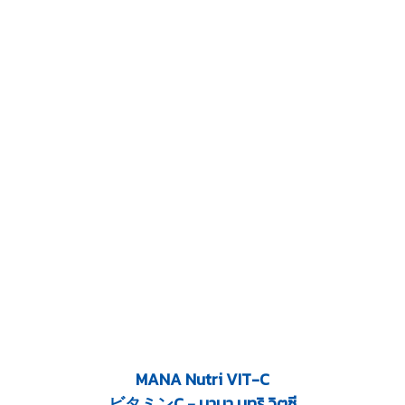
MANA Nutri VIT-C
ビタミンC - มานา นูทริ วิตซี